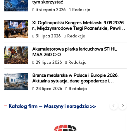
tym skorzystać
o
I
e
p
g
r
3 sierpnia 2026
Redakcja
k
n
s
p
e
i
t
r
e
n
XI Ogólnopolski Kongres Meblarski 9.09.2026
d
r., Międzynarodowe Targi Poznańskie, Pawilon
l
10
31 lipca 2026
Redakcja
y
Akumulatorowa pilarka łańcuchowa STIHL
MSA 260 C-O
29 lipca 2026
Redakcja
Branża meblarska w Polsce i Europie 2026.
Aktualna sytuacja, dane gospodarcze i
prognozy na 2027 rok
28 lipca 2026
Redakcja
Katalog firm – Maszyny i narzędzia >>