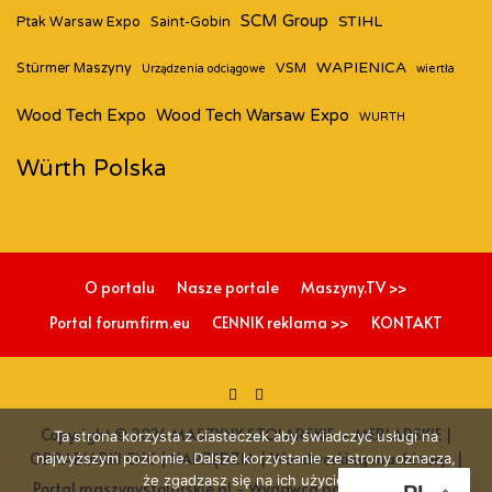
SCM Group
STIHL
Ptak Warsaw Expo
Saint-Gobin
WAPIENICA
Stürmer Maszyny
VSM
Urządzenia odciągowe
wiertła
Wood Tech Expo
Wood Tech Warsaw Expo
WURTH
Würth Polska
O portalu
Nasze portale
Maszyny.TV >>
Portal forumfirm.eu
CENNIK reklama >>
KONTAKT
Copyright © 2026
MASZYNY STOLARSKIE – MEBLARSKIE |
Ta strona korzysta z ciasteczek aby świadczyć usługi na
OBRABIARKI CNC | NARZĘDZIA | Woodworking machinery
najwyższym poziomie. Dalsze korzystanie ze strony oznacza,
że zgadzasz się na ich użycie.
Portal maszynystolarskie.pl - Wydawca portali branżowych