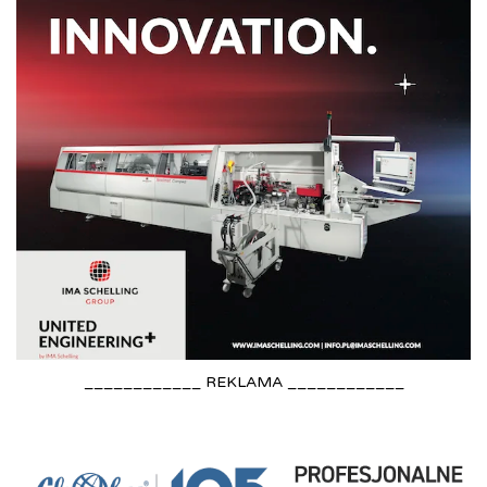
____________ REKLAMA ____________