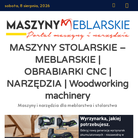
Skip
sobota, 8 sierpnia, 2026
to
content
MASZYNY STOLARSKIE –
MEBLARSKIE |
OBRABIARKI CNC |
NARZĘDZIA | Woodworking
machinery
Maszyny i narzędzia dla meblarstwa i stolarstwa