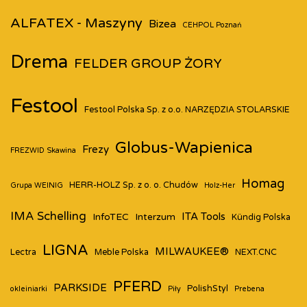
ALFATEX - Maszyny
Bizea
CEHPOL Poznań
Drema
FELDER GROUP ŻORY
Festool
Festool Polska Sp. z o.o. NARZĘDZIA STOLARSKIE
Globus-Wapienica
Frezy
FREZWID Skawina
Homag
HERR-HOLZ Sp. z o. o. Chudów
Grupa WEINIG
Holz-Her
IMA Schelling
ITA Tools
InfoTEC
Interzum
Kündig Polska
LIGNA
MILWAUKEE®
Lectra
Meble Polska
NEXT.CNC
PFERD
PARKSIDE
PolishStyl
okleiniarki
Piły
Prebena