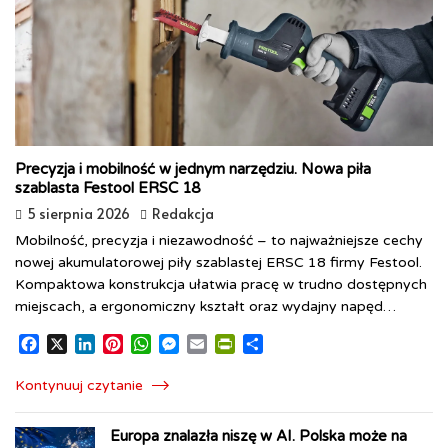
Precyzja i mobilność w jednym narzędziu. Nowa piła
szablasta Festool ERSC 18
5 sierpnia 2026
Redakcja
Mobilność, precyzja i niezawodność – to najważniejsze cechy
nowej akumulatorowej piły szablastej ERSC 18 firmy Festool.
Kompaktowa konstrukcja ułatwia pracę w trudno dostępnych
miejscach, a ergonomiczny kształt oraz wydajny napęd…
F
X
L
P
W
M
E
P
S
a
i
i
h
e
m
r
h
c
n
n
a
s
a
i
a
Kontynuuj czytanie
e
k
t
t
s
i
n
r
b
e
e
s
e
l
t
e
Europa znalazła niszę w AI. Polska może na
o
d
r
A
n
F