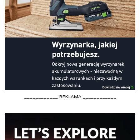
____________ REKLAMA ____________