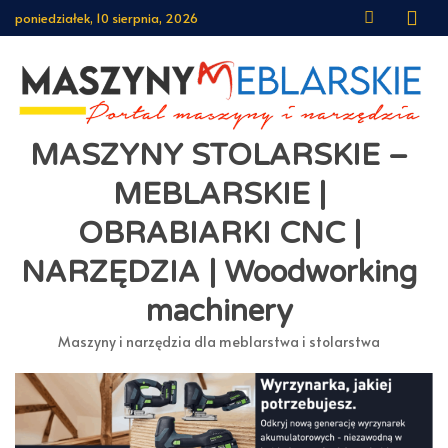
Skip
poniedziałek, 10 sierpnia, 2026
to
content
MASZYNY STOLARSKIE –
MEBLARSKIE |
OBRABIARKI CNC |
NARZĘDZIA | Woodworking
machinery
Maszyny i narzędzia dla meblarstwa i stolarstwa