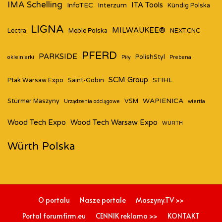
IMA Schelling
ITA Tools
InfoTEC
Interzum
Kündig Polska
LIGNA
MILWAUKEE®
Lectra
Meble Polska
NEXT.CNC
PFERD
PARKSIDE
PolishStyl
okleiniarki
Piły
Prebena
SCM Group
STIHL
Ptak Warsaw Expo
Saint-Gobin
WAPIENICA
Stürmer Maszyny
VSM
Urządzenia odciągowe
wiertła
Wood Tech Expo
Wood Tech Warsaw Expo
WURTH
Würth Polska
O portalu
Nasze portale
Maszyny.TV >>
Portal forumfirm.eu
CENNIK reklama >>
KONTAKT