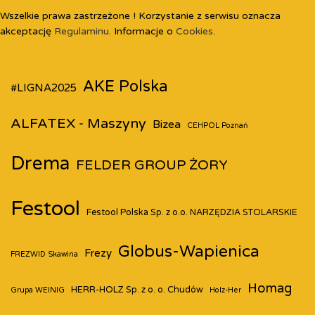
Wszelkie prawa zastrzeżone ! Korzystanie z serwisu oznacza
akceptację
Regulaminu
. Informacje o
Cookies
.
AKE Polska
#LIGNA2025
ALFATEX - Maszyny
Bizea
CEHPOL Poznań
Drema
FELDER GROUP ŻORY
Festool
Festool Polska Sp. z o.o. NARZĘDZIA STOLARSKIE
Globus-Wapienica
Frezy
FREZWID Skawina
Homag
HERR-HOLZ Sp. z o. o. Chudów
Grupa WEINIG
Holz-Her