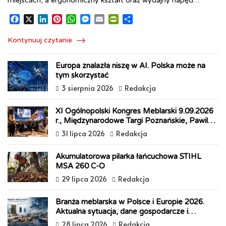
miejscach, a ergonomiczny kształt oraz wydajny napęd…
F
X
L
P
W
M
E
P
S
a
i
i
h
e
m
r
h
c
n
n
a
s
a
i
a
Kontynuuj czytanie
e
k
t
t
s
i
n
r
b
e
e
s
e
l
t
e
Europa znalazła niszę w AI. Polska może na
o
d
r
A
n
F
tym skorzystać
o
I
e
p
g
r
3 sierpnia 2026
Redakcja
k
n
s
p
e
i
t
r
e
n
XI Ogólnopolski Kongres Meblarski 9.09.2026
d
r., Międzynarodowe Targi Poznańskie, Pawilon
l
10
31 lipca 2026
Redakcja
y
Akumulatorowa pilarka łańcuchowa STIHL
MSA 260 C-O
29 lipca 2026
Redakcja
Branża meblarska w Polsce i Europie 2026.
Aktualna sytuacja, dane gospodarcze i
prognozy na 2027 rok
28 lipca 2026
Redakcja