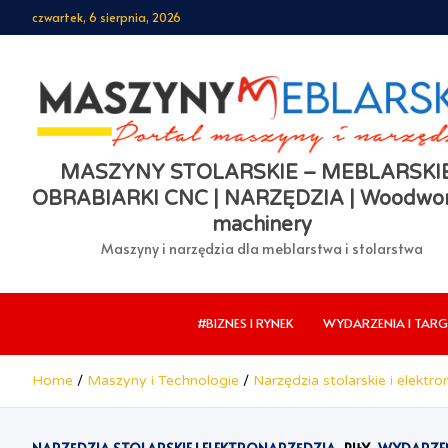
Skip
czwartek, 6 sierpnia, 2026
to
content
MASZYNY STOLARSKIE – MEBLARSKIE
OBRABIARKI CNC | NARZĘDZIA | Woodwor
machinery
Maszyny i narzędzia dla meblarstwa i stolarstwa
#BIZNES I RYNEK
WYDARZENIA I TARG
Home
Maszyny i Technologie
Narzędzia stolarskie i elektro