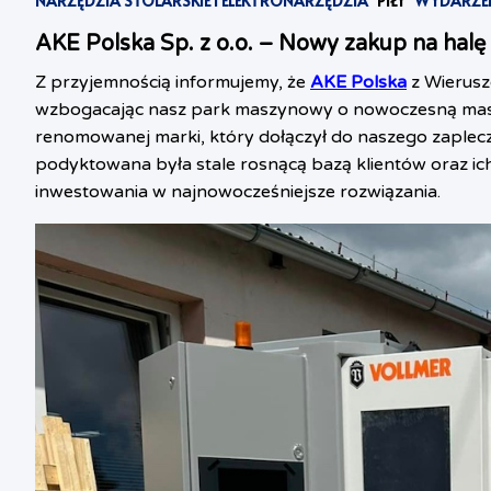
NARZĘDZIA STOLARSKIE I ELEKTRONARZĘDZIA
PIŁY
WYDARZEN
AKE Polska Sp. z o.o. – Nowy zakup na h
Z przyjemnością informujemy, że
AKE Polska
z Wierusz
wzbogacając nasz park maszynowy o nowoczesną masz
renomowanej marki, który dołączył do naszego zaplecz
podyktowana była stale rosnącą bazą klientów oraz ic
inwestowania w najnowocześniejsze rozwiązania.