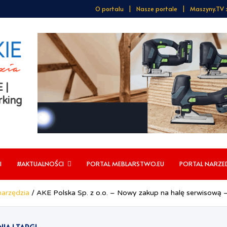
O portalu
Nasze portale
Maszyny.TV 
 |
king
I
#AKTUALNOŚCI
PORTAL MEBLARSTWO.EU
PORTAL NARZE
narzędzia
AKE Polska Sp. z o.o. – Nowy zakup na halę serwiso