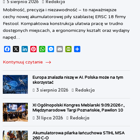
5 sierpnia 2026
Redakcja
Mobilność, precyzja i niezawodność – to najważniejsze
cechy nowej akumulatorowej piły szablastej ERSC 18 firmy
Festool. Kompaktowa konstrukcja ułatwia pracę w trudno
dostępnych miejscach, a ergonomiczny kształt oraz wydajny
napęd…
F
X
L
P
W
M
E
P
S
a
i
i
h
e
m
r
h
c
n
n
a
s
a
i
a
Kontynuuj czytanie
e
k
t
t
s
i
n
r
b
e
e
s
e
l
t
e
Europa znalazła niszę w AI. Polska może na tym
o
d
r
A
n
F
skorzystać
o
I
e
p
g
r
3 sierpnia 2026
Redakcja
k
n
s
p
e
i
t
r
e
n
XI Ogólnopolski Kongres Meblarski 9.09.2026 r.,
Międzynarodowe Targi Poznańskie, Pawilon 10
d
31 lipca 2026
Redakcja
l
y
Akumulatorowa pilarka łańcuchowa STIHL MSA
260 C-O