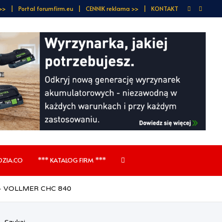
>>
Portal forumfirm.eu
CENNIK reklama >>
KONTAKT
DZIA.CO
*** KATALOG FIRM ***
wą – VOLLMER CHC 840