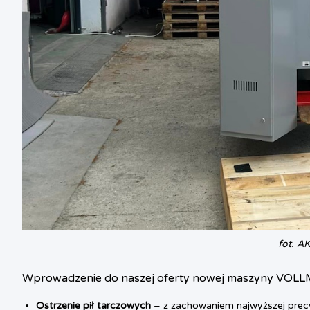
fot. A
Wprowadzenie do naszej oferty nowej maszyny VOLL
Ostrzenie pił tarczowych
– z zachowaniem najwyższej precyz